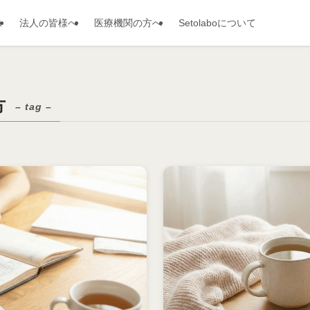
ス
法人の皆様へ
医療機関の方へ
Setolaboについて
方
– tag –