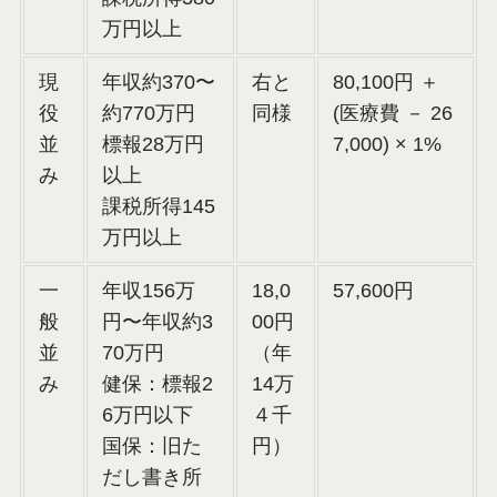
万円以上
現
年収約370〜
右と
80,100円 ＋
役
約770万円
同様
(医療費 － 26
並
標報28万円
7,000) × 1%
み
以上
課税所得145
万円以上
一
年収156万
18,0
57,600円
般
円〜年収約3
00円
並
70万円
（年
み
健保：標報2
14万
6万円以下
４千
国保：旧た
円）
だし書き所