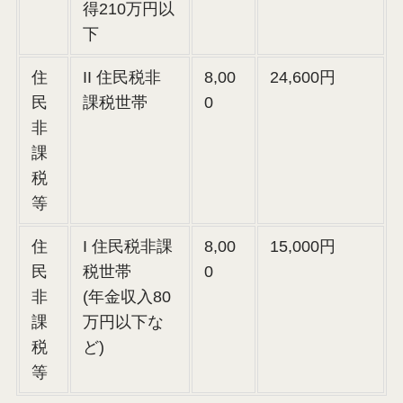
得210万円以
下
住
II 住民税非
8,00
24,600円
民
課税世帯
0
非
課
税
等
住
I 住民税非課
8,00
15,000円
民
税世帯
0
非
(年金収入80
課
万円以下な
税
ど)
等