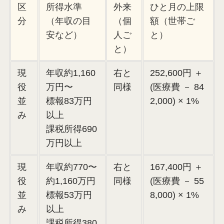
区
所得水準
外来
ひと月の上限
分
（年収の目
（個
額（世帯ご
安など）
人ご
と）
と）
現
年収約1,160
右と
252,600円 ＋
役
万円〜
同様
(医療費 － 84
並
標報83万円
2,000) × 1%
み
以上
課税所得690
万円以上
現
年収約770〜
右と
167,400円 ＋
役
約1,160万円
同様
(医療費 － 55
並
標報53万円
8,000) × 1%
み
以上
課税所得380