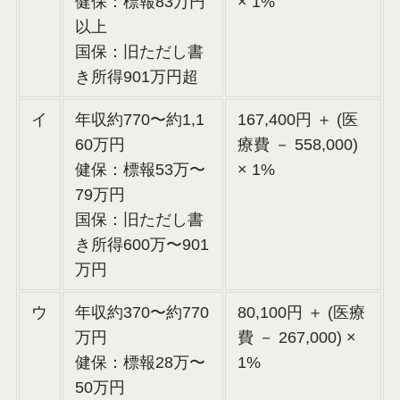
健保：標報83万円
× 1%
以上
国保：旧ただし書
き所得901万円超
イ
年収約770〜約1,1
167,400円 ＋ (医
60万円
療費 － 558,000)
健保：標報53万〜
× 1%
79万円
国保：旧ただし書
き所得600万〜901
万円
ウ
年収約370〜約770
80,100円 ＋ (医療
万円
費 － 267,000) ×
健保：標報28万〜
1%
50万円