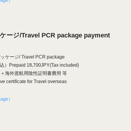
age）
Travel PCR package payment
/ Travel PCR package
paid 18,700JPY(Tax included)
用＋海外渡航用陰性証明書費用 等
 certificate for Travel overseas
age）