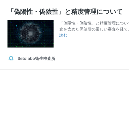
「偽陽性・偽陰性」と精度管理について
「偽陽性・偽陰性」と精度管理について
査を含めた保健所の厳しい審査を経て、
「偽
読む
陽
性・
偽
Setolabo衛生検査所
陰
性」
と
精
度
管
理
に
つ
い
て